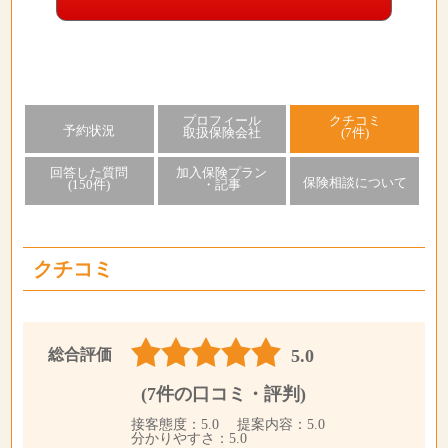
プロフィール
クチコミ
予約状況
取扱保険会社
(7件)
回答した質問
加入保険プラン
保険相談について
(150件)
・記事
クチコミ
総合評価
5.0
(7件の口コミ・評判)
接客態度：5.0 提案内容：5.0
分かりやすさ：5.0