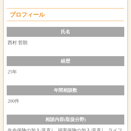
プロフィール
氏名
西村 哲朗
経歴
25年
年間相談数
200件
相談内容(取扱分野)
生命保険の加入/見直し, 損害保険の加入/見直し, ライフ