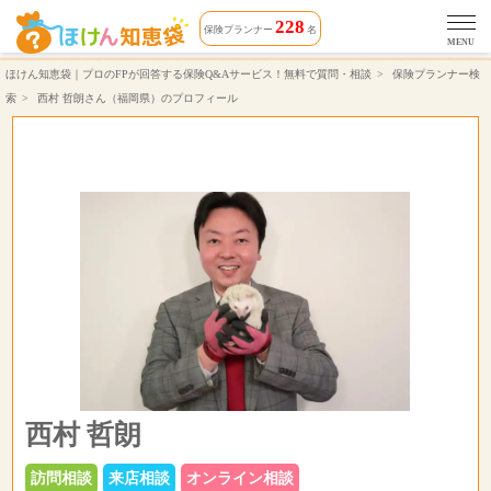
西村 哲朗さん（対応エリア 山口県, 福岡県, 広島県, 島根県）相談できる保険プランナーのプロフィール | ほけん知恵袋
228
保険プランナー
名
MENU
ほけん知恵袋｜プロのFPが回答する保険Q&Aサービス！無料で質問・相談
保険プランナー検
索
西村 哲朗さん（福岡県）のプロフィール
西村 哲朗
訪問相談
来店相談
オンライン相談