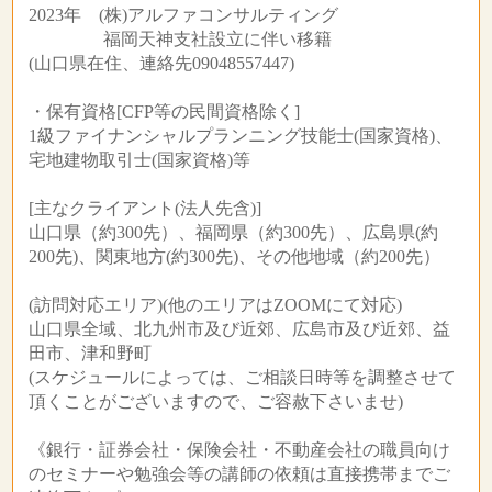
2023年 (株)アルファコンサルティング
福岡天神支社設立に伴い移籍
(山口県在住、連絡先09048557447)
・保有資格[CFP等の民間資格除く]
1級ファイナンシャルプランニング技能士(国家資格)、
宅地建物取引士(国家資格)等
[主なクライアント(法人先含)]
山口県（約300先）、福岡県（約300先）、広島県(約
200先)、関東地方(約300先)、その他地域（約200先）
(訪問対応エリア)(他のエリアはZOOMにて対応)
山口県全域、北九州市及び近郊、広島市及び近郊、益
田市、津和野町
(スケジュールによっては、ご相談日時等を調整させて
頂くことがございますので、ご容赦下さいませ)
《銀行・証券会社・保険会社・不動産会社の職員向け
のセミナーや勉強会等の講師の依頼は直接携帯までご