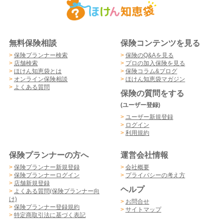
無料保険相談
保険コンテンツを見る
>
保険プランナー検索
>
保険のQ&Aを見る
>
店舗検索
>
プロの加入保険を見る
>
ほけん知恵袋とは
>
保険コラム&ブログ
>
オンライン保険相談
>
ほけん知恵袋マガジン
>
よくある質問
保険の質問をする
(ユーザー登録)
>
ユーザー新規登録
>
ログイン
>
利用規約
保険プランナーの方へ
運営会社情報
>
保険プランナー新規登録
>
会社概要
>
保険プランナーログイン
>
プライバシーの考え方
>
店舗新規登録
ヘルプ
>
よくある質問(保険プランナー向
け)
>
お問合せ
>
保険プランナー登録規約
>
サイトマップ
>
特定商取引法に基づく表記