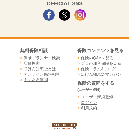
OFFICIAL SNS
無料保険相談
保険コンテンツを見る
>
保険プランナー検索
>
保険のQ&Aを見る
>
店舗検索
>
プロの加入保険を見る
>
ほけん知恵袋とは
>
保険コラム&ブログ
>
オンライン保険相談
>
ほけん知恵袋マガジン
>
よくある質問
保険の質問をする
(ユーザー登録)
>
ユーザー新規登録
>
ログイン
>
利用規約