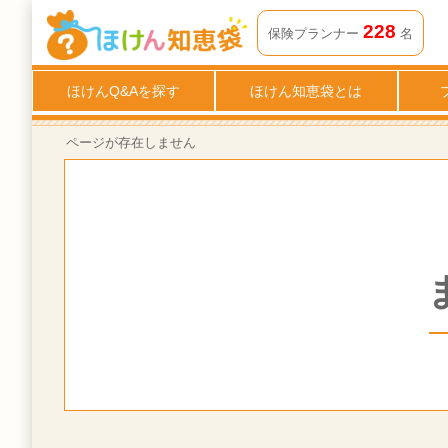
ページが存在しません | ほけん知恵袋
228
保険プランナー
名
ほけんQ&Aを探す
ほけん知恵袋とは
ページが存在しません