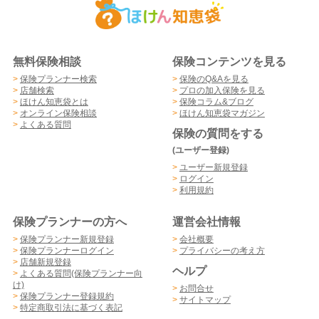
無料保険相談
保険コンテンツを見る
>
保険プランナー検索
>
保険のQ&Aを見る
>
店舗検索
>
プロの加入保険を見る
>
ほけん知恵袋とは
>
保険コラム&ブログ
>
オンライン保険相談
>
ほけん知恵袋マガジン
>
よくある質問
保険の質問をする
(ユーザー登録)
>
ユーザー新規登録
>
ログイン
>
利用規約
保険プランナーの方へ
運営会社情報
>
保険プランナー新規登録
>
会社概要
>
保険プランナーログイン
>
プライバシーの考え方
>
店舗新規登録
ヘルプ
>
よくある質問(保険プランナー向
け)
>
お問合せ
>
保険プランナー登録規約
>
サイトマップ
>
特定商取引法に基づく表記