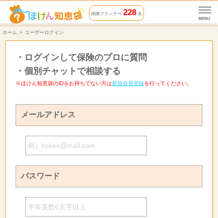
228
保険プランナー
名
MENU
ホーム
ユーザーログイン
・
ログインして保険のプロに質問
・
個別チャットで相談する
※ほけん知恵袋のIDをお持ちでない方は
新規会員登録
を行ってください。
メールアドレス
パスワード