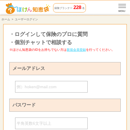
228
保険プランナー
名
MENU
ホーム
ユーザーログイン
・
ログインして保険のプロに質問
・
個別チャットで相談する
※ほけん知恵袋のIDをお持ちでない方は
新規会員登録
を行ってください。
メールアドレス
パスワード