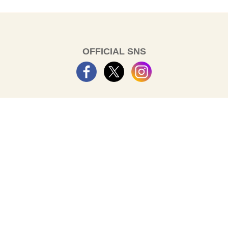
OFFICIAL SNS