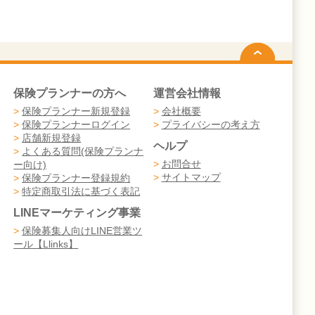
保険プランナーの方へ
運営会社情報
>
保険プランナー新規登録
>
会社概要
>
保険プランナーログイン
>
プライバシーの考え方
>
店舗新規登録
ヘルプ
>
よくある質問(保険プランナ
>
お問合せ
ー向け)
>
サイトマップ
>
保険プランナー登録規約
>
特定商取引法に基づく表記
LINEマーケティング事業
>
保険募集人向けLINE営業ツ
ール【Llinks】