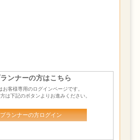
プランナーの方はこちら
はお客様専用のログインページです。
の方は下記のボタンよりお進みください。
険プランナーの方ログイン