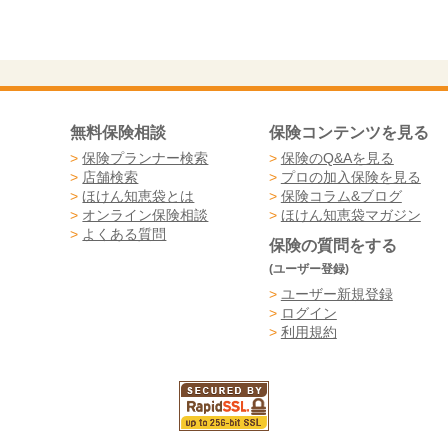
無料保険相談
保険コンテンツを見る
>
保険プランナー検索
>
保険のQ&Aを見る
>
店舗検索
>
プロの加入保険を見る
>
ほけん知恵袋とは
>
保険コラム&ブログ
>
オンライン保険相談
>
ほけん知恵袋マガジン
>
よくある質問
保険の質問をする
(ユーザー登録)
>
ユーザー新規登録
>
ログイン
>
利用規約