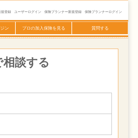
新規登録
ユーザーログイン
保険プランナー新規登録
保険プランナーログイン
ガジン
プロの加入保険を見る
質問する
で相談する