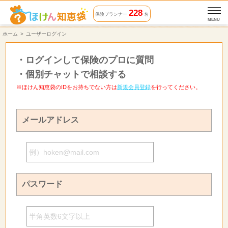
228
保険プランナー
名
MENU
ホーム
ユーザーログイン
・
ログインして保険のプロに質問
・
個別チャットで相談する
※ほけん知恵袋のIDをお持ちでない方は
新規会員登録
を行ってください。
メールアドレス
パスワード