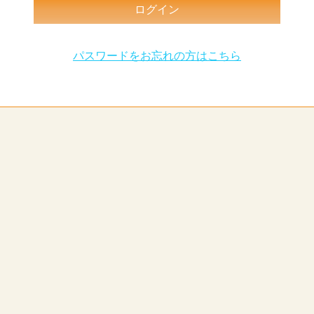
パスワードをお忘れの方はこちら