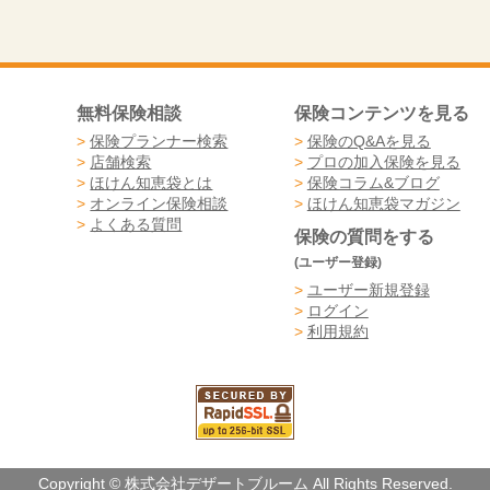
無料保険相談
保険コンテンツを見る
>
保険プランナー検索
>
保険のQ&Aを見る
>
店舗検索
>
プロの加入保険を見る
>
ほけん知恵袋とは
>
保険コラム&ブログ
>
オンライン保険相談
>
ほけん知恵袋マガジン
>
よくある質問
保険の質問をする
(ユーザー登録)
>
ユーザー新規登録
>
ログイン
>
利用規約
Copyright © 株式会社デザートブルーム All Rights Reserved.