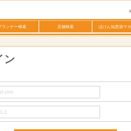
プランナー検索
店舗検索
ほけん知恵袋マ
イン