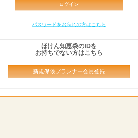
パスワードをお忘れの方はこちら
ほけん知恵袋のIDを
お持ちでない方はこちら
新規保険プランナー会員登録