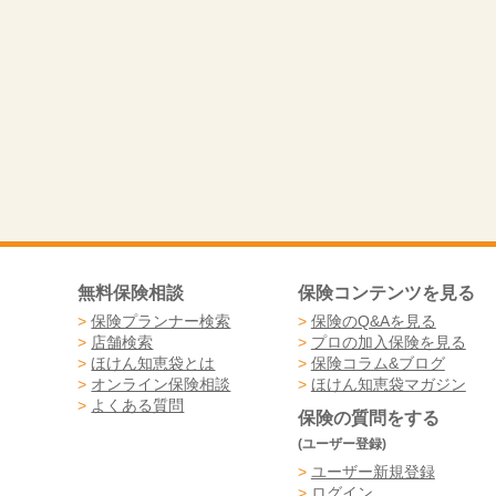
無料保険相談
保険コンテンツを見る
>
保険プランナー検索
>
保険のQ&Aを見る
>
店舗検索
>
プロの加入保険を見る
>
ほけん知恵袋とは
>
保険コラム&ブログ
>
オンライン保険相談
>
ほけん知恵袋マガジン
>
よくある質問
保険の質問をする
(ユーザー登録)
>
ユーザー新規登録
>
ログイン