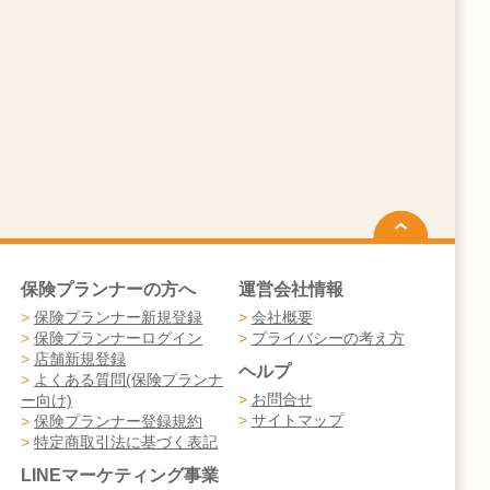
保険プランナーの方へ
運営会社情報
>
保険プランナー新規登録
>
会社概要
>
保険プランナーログイン
>
プライバシーの考え方
>
店舗新規登録
ヘルプ
>
よくある質問(保険プランナ
>
お問合せ
ー向け)
>
サイトマップ
>
保険プランナー登録規約
>
特定商取引法に基づく表記
LINEマーケティング事業