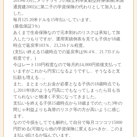
2019年3月にメットライフの積立利率変動型終身保険(米国
通貨建2002)に第二子の学資保険の代わりとして加入しま
した。
毎月125.20米ドルを15年払いしています。
(最低保証3％)
あくまで生命保険なので元本割れのリスクは承知して加
入したつもりですが、運用実績例表を見ても子供が18歳
時点で返戻率103％、23,216ドル程度。
(支払い終える15歳時点での返戻率は96.4％、21.735ドル
程度です。)
今はレート110円程度なので毎月約14,000円前後支払って
いますがこれから円安になるようですし、そうなると支
払額も増える…。
また、まとまったお金が必要となる子供の18歳時点でも
し2011年頃のような円高にでもなってしまったら目も当
てられないと物凄く不安になってきました。
支払いを終える子供15歳時点から18歳までのたった3年の
間じゃ利益よりも為替のリスク等の方が高いように感じ
ます。
なので今損をしてでも解約して自分で毎月コツコツ15000
円貯める(可能なら他の学資保険に変える)べきか、このま
ま払い続けるか悩んでいます。