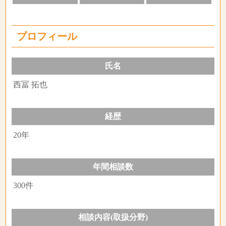
プロフィール
氏名
西冨 拓也
経歴
20年
年間相談数
300件
相談内容(取扱分野)