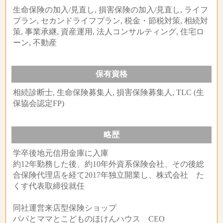
生命保険の加入/見直し, 損害保険の加入/見直し, ライフ
プラン, セカンドライフプラン, 税金・節税対策, 相続対
策, 事業承継, 資産運用, 法人コンサルティング, 住宅ロ
ーン, 不動産
保有資格
相続診断士, 生命保険募集人, 損害保険募集人, TLC (生
保協会認定FP)
略歴
学卒後地元信用金庫に入庫
約12年勤務した後、約10年外資系保険会社、その後総
合保険代理店を経て2017年独立開業し、株式会社 た
くす代表取締役就任
同社運営来店型保険ショップ
パパとママとこどものほけんハウス CEO