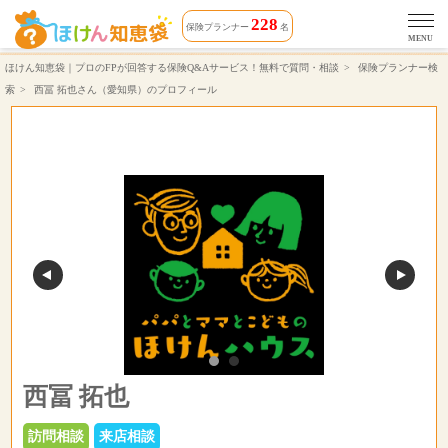
西冨 拓也さん（対応エリア 愛知県）相談できる保険プランナーのプロフィール | ほけん知恵袋
228
保険プランナー
名
MENU
ほけん知恵袋｜プロのFPが回答する保険Q&Aサービス！無料で質問・相談
保険プランナー検
索
西冨 拓也さん（愛知県）のプロフィール
西冨 拓也
訪問相談
来店相談