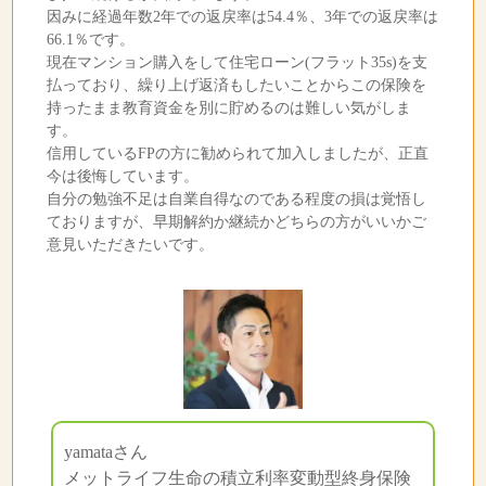
因みに経過年数2年での返戻率は54.4％、3年での返戻率は
66.1％です。
現在マンション購入をして住宅ローン(フラット35s)を支
払っており、繰り上げ返済もしたいことからこの保険を
持ったまま教育資金を別に貯めるのは難しい気がしま
す。
信用しているFPの方に勧められて加入しましたが、正直
今は後悔しています。
自分の勉強不足は自業自得なのである程度の損は覚悟し
ておりますが、早期解約か継続かどちらの方がいいかご
意見いただきたいです。
yamataさん
メットライフ生命の積立利率変動型終身保険