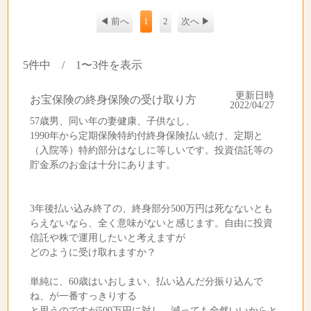
◀ 前へ
1
2
次へ ▶
5件中 / 1〜3件を表示
更新日時
お宝保険の終身保険の受け取り方
2022/04/27
57歳男、同い年の妻健康、子供なし、
1990年から定期保険特約付終身保険払い続け、定期と
（入院等）特約部分はなしに等しいです。投資信託等の
貯金系のお金は十分にあります。
3年後払い込み終了の、終身部分500万円は死なないとも
らえないなら、全く意味がないと感じます。自由に投資
信託や株で運用したいと考えますが
どのように受け取れますか？
単純に、60歳はいおしまい、払い込んだ分振り込んで
ね、が一番すっきりする
と思うのですが500万円に対し、減っても全然いいからと