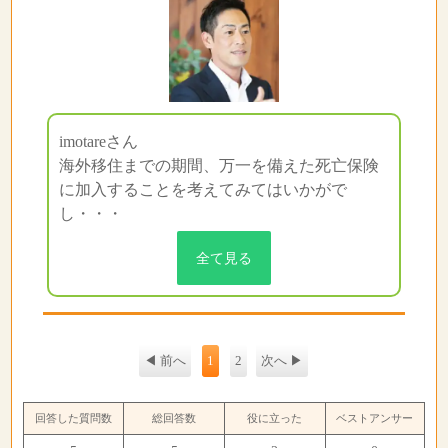
imotareさん
海外移住までの期間、万一を備えた死亡保険
に加入することを考えてみてはいかがで
し・・・
全て見る
◀ 前へ
1
2
次へ ▶
回答した質問数
総回答数
役に立った
ベストアンサー